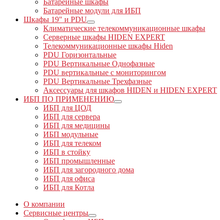
Батарейные шкафы
Батарейные модули для ИБП
Шкафы 19" и PDU
Климатические телекоммуникационные шкафы
Серверные шкафы HIDEN EXPERT
Телекоммуникационные шкафы Hiden
PDU Горизонтальные
PDU Вертикальные Однофазные
PDU вертикальные с мониторингом
PDU Вертикальные Трехфазные
Аксессуары для шкафов HIDEN и HIDEN EXPERT
ИБП ПО ПРИМЕНЕНИЮ
ИБП для ЦОД
ИБП для сервера
ИБП для медицины
ИБП модульные
ИБП для телеком
ИБП в стойку
ИБП промышленные
ИБП для загородного дома
ИБП для офиса
ИБП для Котла
О компании
Сервисные центры