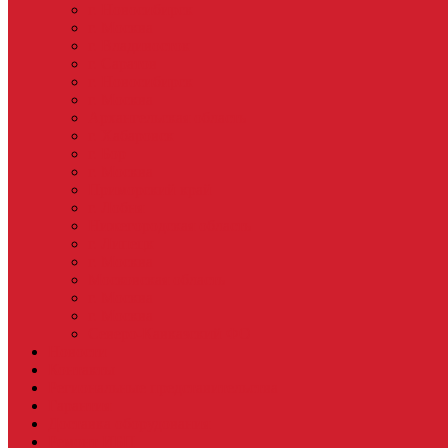
г. Новосибирск
г. Москва
г. Владивосток
г. Саратов
г. Новосибирск
г. Москва
Архангельская область
г. Хабаровск
г. Бор
г. Москва
Приморский край
г. Лобня
Нижегородская область
г. Липецк
г. Москва
Московская область
г. Москва
г. Москва
Северо-Кавказский ФО
Новости
Контакты
Региональные представительства
Гарантия
Доставка оборудования
Ремонт ИБП