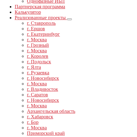
Однофазные ИБП
Партнерская программа
Калькулятор
Реализованные проекты
г. Ставрополь
г. Ершов
г. Екатеринбург
г. Москва
г. Грозный
г. Москва
г. Королев
г. Подольск
г. Ялта
г. Рузаевка
г. Новосибирск
г. Москва
г. Владивосток
г. Саратов
г. Новосибирск
г. Москва
Архангельская область
г. Хабаровск
г. Бор
г. Москва
Приморский край