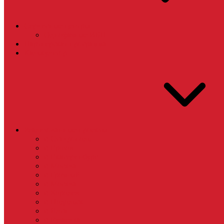
Сервисные центры
Однофазные ИБП
Партнерская программа
Калькулятор
Реализованные проекты
г. Ставрополь
г. Ершов
г. Екатеринбург
г. Москва
г. Грозный
г. Москва
г. Королев
г. Подольск
г. Ялта
г. Рузаевка