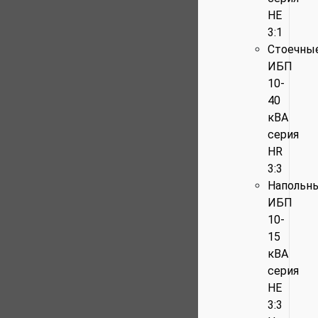
HE
3:1
Стоечны
ИБП
10-
40
кВА
серия
HR
3:3
Напольн
ИБП
10-
15
кВА
серия
HE
3:3