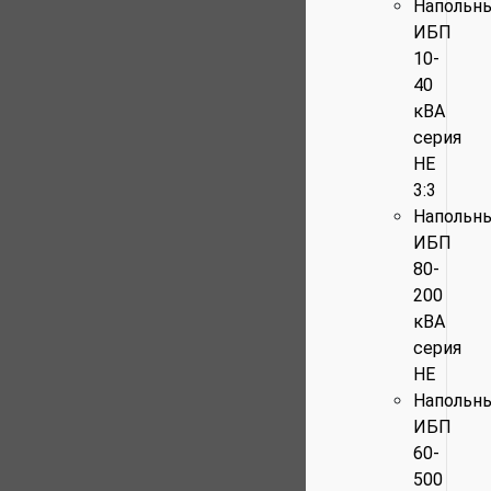
Напольн
ИБП
10-
40
кВА
серия
HE
3:3
Напольн
ИБП
80-
200
кВА
серия
HE
Напольн
ИБП
60-
500