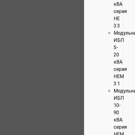
кВА
серия
HE
3:3
Модульн
ИБП
5-
20
кВА
серия
HEM
3:1
Модульн
ИБП
10-
90
кВА
серия
HEM