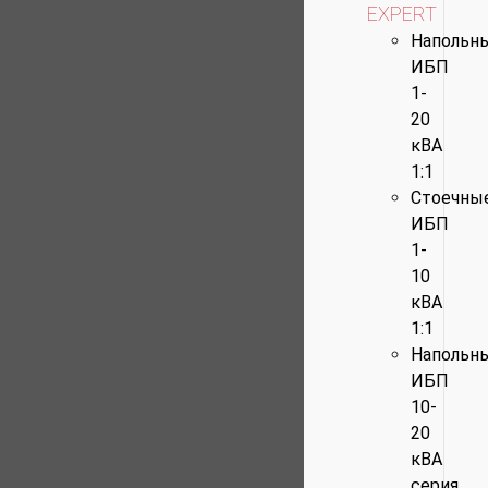
EXPERT
Напольн
ИБП
1-
20
кВА
1:1
Стоечны
ИБП
1-
10
кВА
1:1
Напольн
ИБП
10-
20
кВА
серия