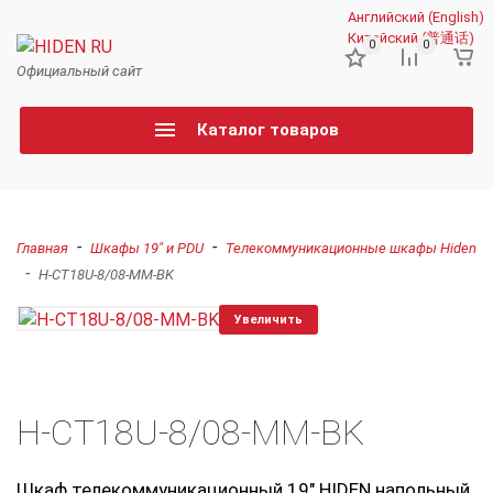
Английский (English)
Китайский (普通话)
0
0
Официальный сайт
Каталог товаров
-
-
Главная
Шкафы 19" и PDU
Телекоммуникационные шкафы Hiden
-
H-CT18U-8/08-MM-BK
Увеличить
H-CT18U-8/08-MM-BK
Шкаф телекоммуникационный 19" HIDEN напольный