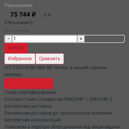
Порошковая
75 744
₽
0
₽
0
Экономия
0
В наличии
Избранное
Сравнить
H-CT22U-6/08-MM-BK теперь в вашей корзине
покупок
Перейти в корзину
Товар сертифицирован
Соответствие стандартам EN62040-1, EN62040-2
Бесплатная доставка
Бесплатная доставка до транспортной компании
Бесплатная консультация
Поможем в подборе оборудования под ваши задачи