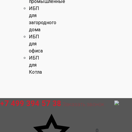
промышленные
ИБП
для
загородного
дома
ИБП
для
офиса
ИБП
для
Котла
+7 499 394 57 38
Заказать звонок
0