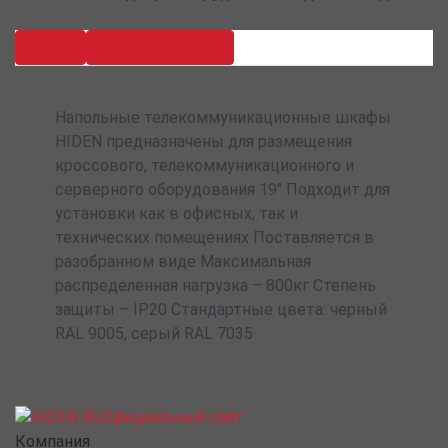
ОБЗОР
ХАРАКТЕРИСТИКИ
Напольные телекоммуникационные шкафы
HIDEN предназначены для размещения
кроссового, телекоммуникационного и
серверного оборудования 19'' Подходит для
установки как в офисных, так и
технических помещениях Поставляется в
разобранном виде Максимальная
распределенная нагрузка – 800кг Степень
защиты – IP20 Стандартные цвета: черный
RAL 9005, серый RAL 7035
Официальный сайт
Компания