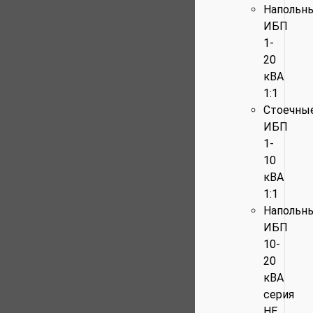
Напольн
ИБП
1-
20
кВА
1:1
Стоечны
ИБП
1-
10
кВА
1:1
Напольн
ИБП
10-
20
кВА
серия
HE