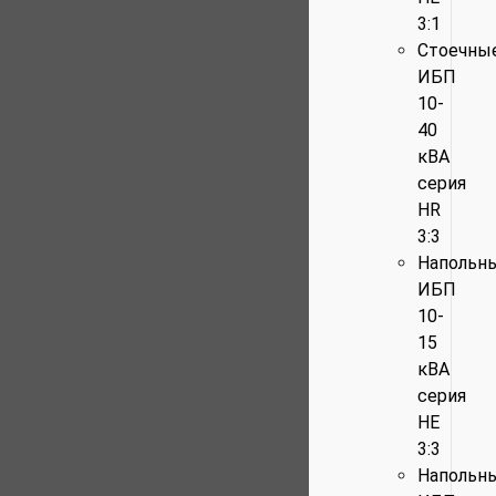
3:1
Стоечны
ИБП
10-
40
кВА
серия
HR
3:3
Напольн
ИБП
10-
15
кВА
серия
HE
3:3
Напольн