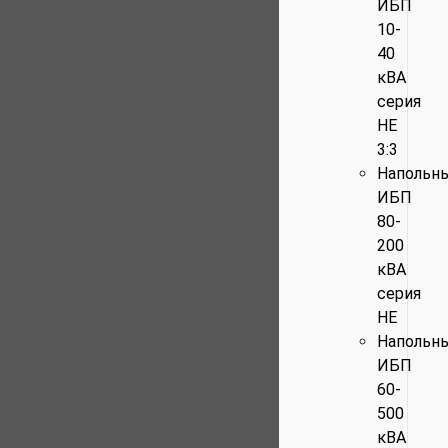
ИБП
10-
40
кВА
серия
HE
3:3
Напольн
ИБП
80-
200
кВА
серия
HE
Напольн
ИБП
60-
500
кВА