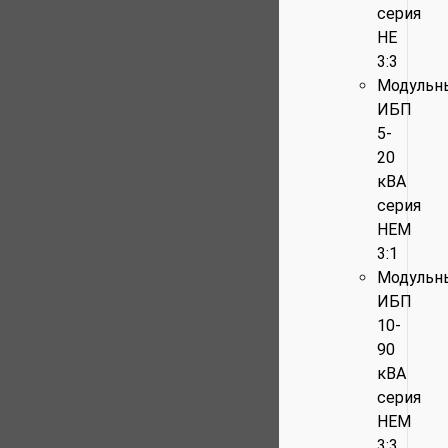
серия
HE
3:3
Модульн
ИБП
5-
20
кВА
серия
HEM
3:1
Модульн
ИБП
10-
90
кВА
серия
HEM
3:3