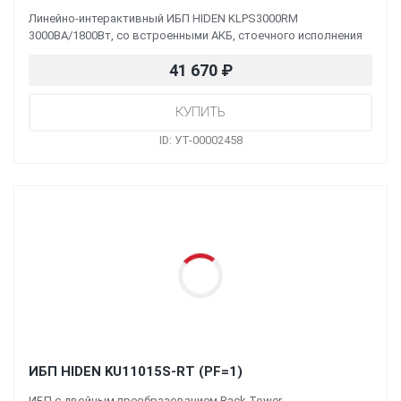
Линейно-интерактивный ИБП HIDEN KLPS3000RM
3000ВА/1800Вт, со встроенными АКБ, стоечного исполнения
41 670
₽
ID: УТ-00002458
ИБП HIDEN KU11015S-RT (PF=1)
ИБП с двойным преобразованием Rack Tower