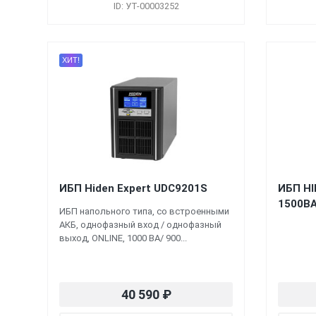
ID: УТ-00003252
ХИТ!
ИБП Hiden Expert UDC9201S
ИБП HI
1500ВА
ИБП напольного типа, со встроенными
АКБ, однофазный вход / однофазный
выход, ONLINE, 1000 ВА/ 900...
40 590
₽