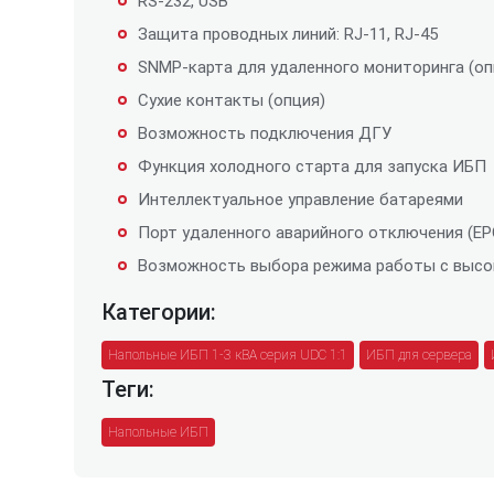
RS-232, USB
Защита проводных линий: RJ-11, RJ-45
SNMP-карта для удаленного мониторинга (оп
Сухие контакты (опция)
Возможность подключения ДГУ
Функция холодного старта для запуска ИБП
Интеллектуальное управление батареями
Порт удаленного аварийного отключения (EP
Возможность выбора режима работы с выс
Категории:
Напольные ИБП 1-3 кВА серия UDC 1:1
ИБП для сервера
Теги:
Напольные ИБП