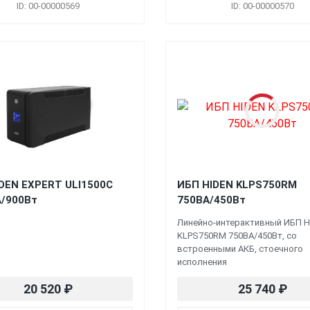
ID: 00-00000569
ID: 00-00000570
DEN EXPERT ULI1500C
ИБП HIDEN KLPS750RM
/900Вт
750ВА/450Вт
Линейно-интерактивный ИБП H
KLPS750RM 750ВА/450Вт, со
встроенными АКБ, стоечного
исполнения
20 520
₽
25 740
₽