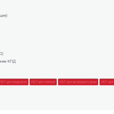
ция)
O)
оким КПД
ИБП для медицины
ИБП для телеком
ИБП для загородного дома
ИБП для