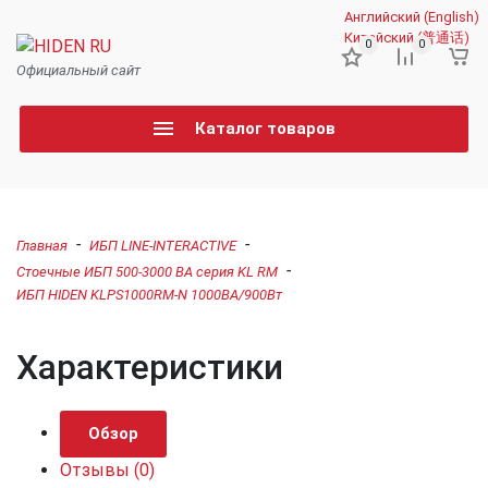
Английский (English)
Китайский (普通话)
0
0
Официальный сайт
Каталог товаров
-
-
Главная
ИБП LINE-INTERACTIVE
-
Стоечные ИБП 500-3000 ВА серия KL RM
ИБП HIDEN KLPS1000RM-N 1000ВА/900Вт
Характеристики
Обзор
Отзывы
(0)